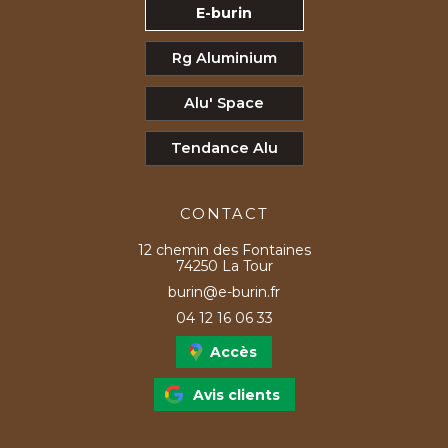
E-burin
Rg Aluminium
Alu' Space
Tendance Alu
CONTACT
12 chemin des Fontaines
74250 La Tour
burin@e-burin.fr
04 12 16 06 33
Accès
Avis clients